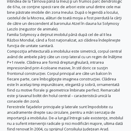
întindea de la Târnova până la Ineu) şi un frumos parc dendrologic
de 6 ha, ce conţine specii rare de arbori este unul dintre cele mai
bine păstrate imobile din zona Ineului. După o legendă a locului,
castelul de la Mocrea, alături de toată moşia a fost pierdută la cărţi
de către un descendent al baronului Atzel în dauna lui Solymosy
Laszlo (negustor de animale).
Familia Solymosy a deţinut imobilul până după cel de-al II lea
Război Mondial, când a fost naţionalizat, azi clădirea îndeplineşte
funcţia de unitate sanitară.
Compoziţia arhitecturală a imobilului este simetrică, corpul central
având de ambele părţi câte un corp lateral cu un regim de înălţime
P+1 nivele. Clădirea are formă dreptunghiulară, intrarea
impresionând prin 4 coloane masive, în stil doric ce susţin
frontonul construcției. Corpul principal are câte un balcon în
fiecare parte, care îmbogăţeşte imaginea construcției. Clădirea
este în acelaşi timp impunătoare, elegantă şi sobră, ornamentată
fiind cu motive florale şi geometrice îmbinate perfect. Remarcabil
este şi tavanul boltit din holul central – caracteristică unică la
conacele din zonă.
Ferestrele faţadelor principale şi laterale sunt împodobite cu
ancadramente drepte sau circulare, pentru a mări senzaţia de
importanţă a imobilului. De-a lungul întregii sale existenţe, imobilul
nu a suferit intervenţii radicale şi nici modificări majore, ultima dată
fiind renovat în 2004, cu sprijinul Consiliului Judeţean Arad.