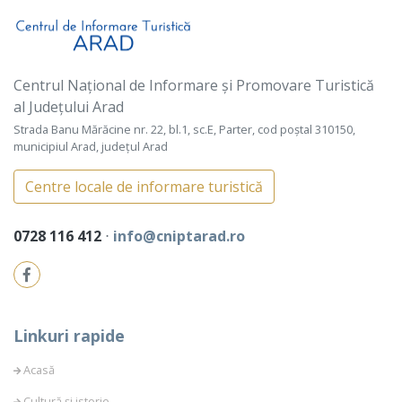
Centrul Național de Informare și Promovare Turistică
al Județului Arad
Strada Banu Mărăcine nr. 22, bl.1, sc.E, Parter, cod poștal 310150,
municipiul Arad, județul Arad
Centre locale de informare turistică
0728 116 412
⋅
info@cniptarad.ro
Linkuri rapide
Acasă
Cultură și istorie