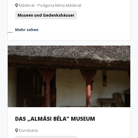
Măderat - Podgoria Miniș-Măderat
Museen und Gedenkshäuser
Mehr sehen
DAS „ALMÁSI BÉLA” MUSEUM
Dorobanți