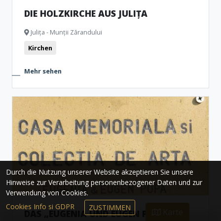
DIE HOLZKIRCHE AUS JULIȚA
Julița - Munții Zărandului
Kirchen
Mehr sehen
Durch die Nutzung unserer Website akzeptieren Sie unsere
Hinweise zur Verarbeitung personenbezogener Daten und zur
Verwendung von Cookies.
Cookies Info si GDPR
ZUSTIMMEN
Karte
DAS „EUGENIA UND EUGEN POPA ”