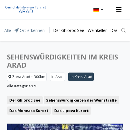
Alle
Ort erkennen
Der Ghioroc See
Weinkeller
Das Natur
SEHENSWÜRDIGKEITEN IM KREIS
ARAD
Zona Arad + 300km
In Arad
Im Kreis Arad
Alle Kategorien
Der Ghioroc See
Sehenswürdigkeiten der Weinstraße
Das Moneasa Kurort
Das Lipova Kurort
Der Grüne Pfeil
Repräsentative Gebäude