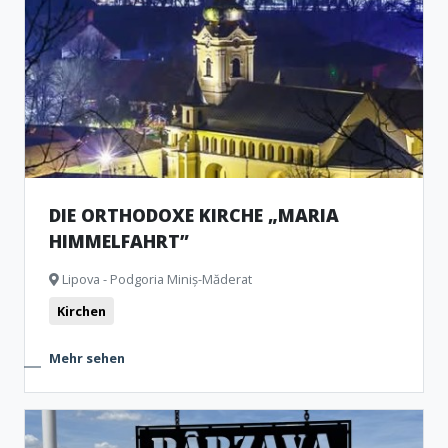
Festungen und Burgen
Kirchen
Museen und Gedenkshäuser
Monumente
Natürliche Formationen
Archäologische Artefakte
DIE ORTHODOXE KIRCHE „MARIA
HIMMELFAHRT”
Lipova - Podgoria Miniș-Măderat
Kirchen
Mehr sehen