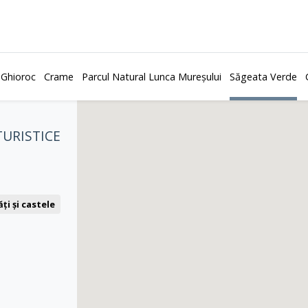
 Ghioroc
Crame
Parcul Natural Lunca Mureșului
Săgeata Verde
TURISTICE
ți și castele