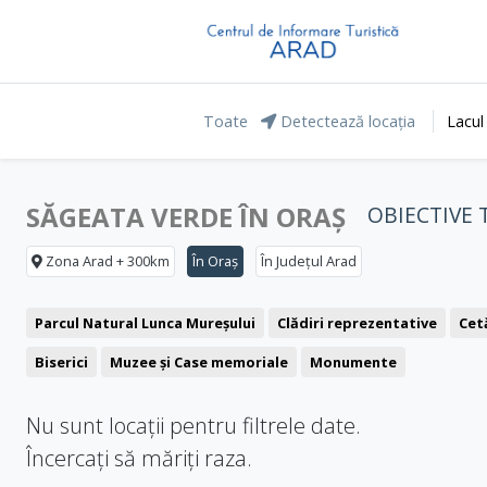
Toate
Detectează locația
Lacul
SĂGEATA VERDE ÎN ORAȘ
OBIECTIVE 
Zona Arad + 300km
În Oraș
În Județul Arad
Parcul Natural Lunca Mureșului
Clădiri reprezentative
Cetă
Biserici
Muzee și Case memoriale
Monumente
Nu sunt locații pentru filtrele date.
Încercați să măriți raza.