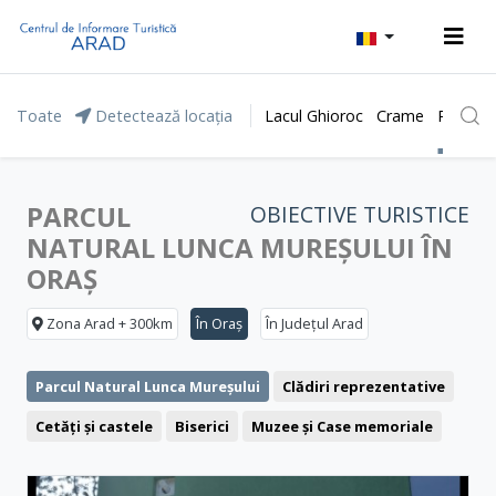
Toate
Detectează locația
Lacul Ghioroc
Crame
Parcul 
PARCUL
OBIECTIVE TURISTICE
NATURAL LUNCA MUREȘULUI ÎN
ORAȘ
Zona Arad + 300km
În Oraș
În Județul Arad
Parcul Natural Lunca Mureșului
Clădiri reprezentative
Cetăți și castele
Biserici
Muzee și Case memoriale
Monumente