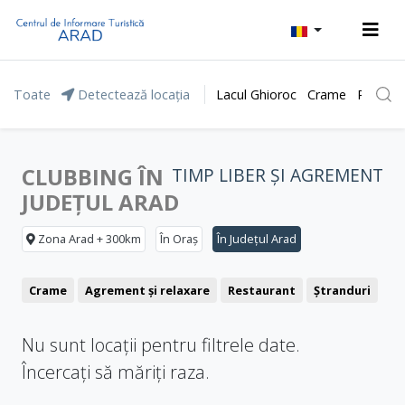
Toate
Detectează locația
Lacul Ghioroc
Crame
Parcul 
CLUBBING ÎN
TIMP LIBER ȘI AGREMENT
JUDEȚUL ARAD
Zona Arad + 300km
În Oraș
În Județul Arad
Crame
Agrement și relaxare
Restaurant
Ștranduri
Nu sunt locații pentru filtrele date.
Încercați să măriți raza.