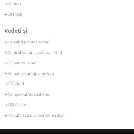
Contact
Sitemap
Vedeți și
Consiliul Judetean Arad
Centrul Cultural Judetean Arad
Daibau.ro - Arad
Primaria Municipiului Arad
CTP Arad
Complexul Muzeal Arad
CFR Calatori
Parcul Natural Lunca Muresului