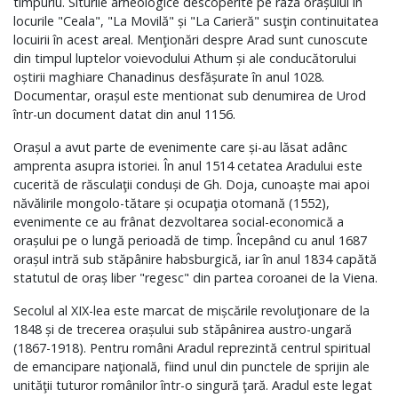
timpuriu. Siturile arheologice descoperite pe raza orașului în
locurile "Ceala", "La Movilă" și "La Carieră" susţin continuitatea
locuirii în acest areal. Menţionări despre Arad sunt cunoscute
din timpul luptelor voievodului Athum și ale conducătorului
oștirii maghiare Chanadinus desfășurate în anul 1028.
Documentar, orașul este mentionat sub denumirea de Urod
într-un document datat din anul 1156.
Orașul a avut parte de evenimente care și-au lăsat adânc
amprenta asupra istoriei. În anul 1514 cetatea Aradului este
cucerită de răsculaţii conduși de Gh. Doja, cunoaște mai apoi
năvălirile mongolo-tătare și ocupaţia otomană (1552),
evenimente ce au frânat dezvoltarea social-economică a
orașului pe o lungă perioadă de timp. Începând cu anul 1687
orașul intră sub stăpânire habsburgică, iar în anul 1834 capătă
statutul de oraș liber "regesc" din partea coroanei de la Viena.
Secolul al XIX-lea este marcat de mișcările revoluţionare de la
1848 și de trecerea orașului sub stăpânirea austro-ungară
(1867-1918). Pentru români Aradul reprezintă centrul spiritual
de emancipare naţională, fiind unul din punctele de sprijin ale
unităţii tuturor românilor într-o singură ţară. Aradul este legat