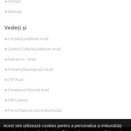
Contact
Sitemap
Vedeți și
Consiliul Judetean Arad
Centrul Cultural Judetean Arad
Daibau.ro - Arad
Primaria Municipiului Arad
CTP Arad
Complexul Muzeal Arad
CFR Calatori
Parcul Natural Lunca Muresului
Acest site utilizează cookies pentru a personaliza și imbunătăți