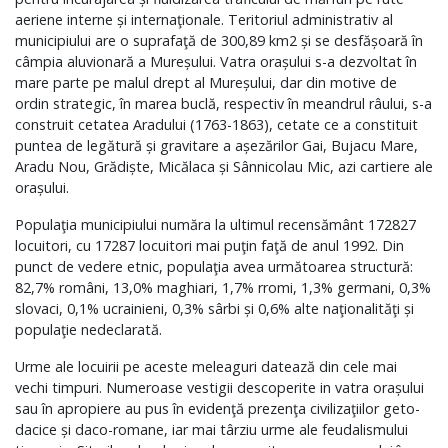
aeriene interne și internaţionale. Teritoriul administrativ al
municipiului are o suprafaţă de 300,89 km2 și se desfășoară în
câmpia aluvionară a Mureșului. Vatra orașului s-a dezvoltat în
mare parte pe malul drept al Mureșului, dar din motive de
ordin strategic, în marea buclă, respectiv în meandrul râului, s-a
construit cetatea Aradului (1763-1863), cetate ce a constituit
puntea de legătură și gravitare a așezărilor Gai, Bujacu Mare,
Aradu Nou, Grădiște, Micălaca și Sânnicolau Mic, azi cartiere ale
orașului.
Populaţia municipiului număra la ultimul recensământ 172827
locuitori, cu 17287 locuitori mai puţin faţă de anul 1992. Din
punct de vedere etnic, populaţia avea următoarea structură:
82,7% români, 13,0% maghiari, 1,7% rromi, 1,3% germani, 0,3%
slovaci, 0,1% ucrainieni, 0,3% sârbi și 0,6% alte naţionalităţi și
populaţie nedeclarată.
Urme ale locuirii pe aceste meleaguri datează din cele mai
vechi timpuri. Numeroase vestigii descoperite in vatra orașului
sau în apropiere au pus în evidenţă prezenţa civilizaţiilor geto-
dacice și daco-romane, iar mai târziu urme ale feudalismului