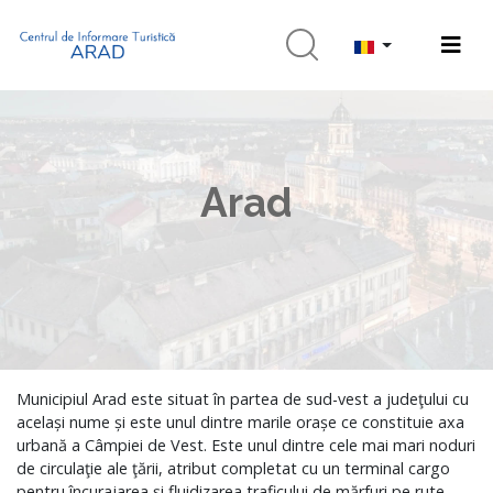
Arad
Municipiul Arad este situat în partea de sud-vest a judeţului cu
același nume și este unul dintre marile orașe ce constituie axa
urbană a Câmpiei de Vest. Este unul dintre cele mai mari noduri
de circulaţie ale ţării, atribut completat cu un terminal cargo
pentru încurajarea și fluidizarea traficului de mărfuri pe rute