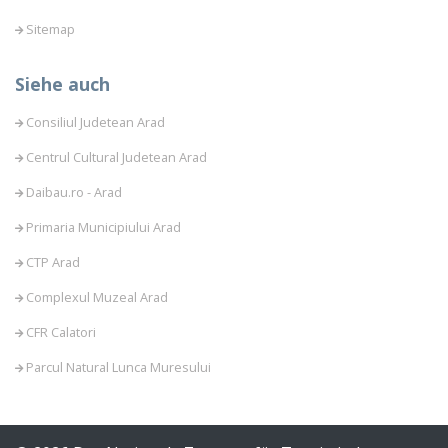
Sitemap
Siehe auch
Consiliul Judetean Arad
Centrul Cultural Judetean Arad
Daibau.ro - Arad
Primaria Municipiului Arad
CTP Arad
Complexul Muzeal Arad
CFR Calatori
Parcul Natural Lunca Muresului