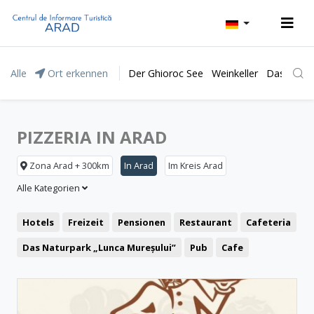
Alle
Ort erkennen
Der Ghioroc See
Weinkeller
Das Natur
PIZZERIA IN ARAD
Zona Arad + 300km
In Arad
Im Kreis Arad
Alle Kategorien
Hotels
Freizeit
Pensionen
Restaurant
Cafeteria
Das Naturpark „Lunca Mureșului”
Pub
Cafe
Repräsentative Gebäude
Pizzeria
Fast food
Festungen und Burgen
Freibäder
Kirchen