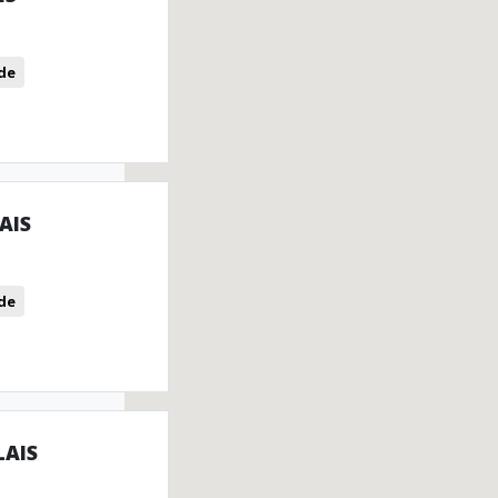
de
AIS
de
LAIS