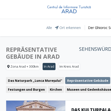
Alle
Ort erkennen
Der Ghioroc S
REPRÄSENTATIVE
SEHENSWÜRD
GEBÄUDE IN ARAD
Zona Arad + 300km
In Arad
Im Kreis Arad
Das Naturpark „Lunca Mureșului”
Repräsentative Gebäude
Festungen und Burgen
Kirchen
Museen und Gedenkshäuse
Monumente
DAS KULTURPALA