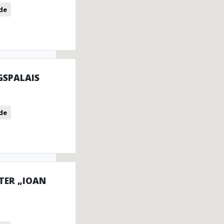
de
SPALAIS
de
TER „IOAN