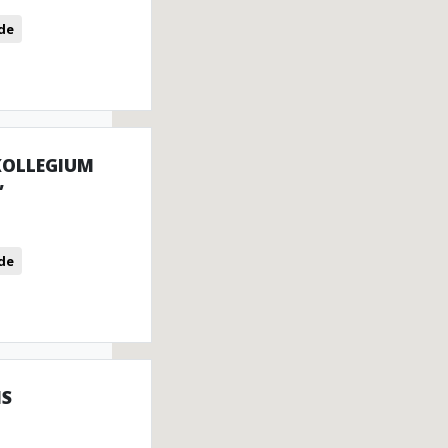
de
KOLLEGIUM
”
de
IS