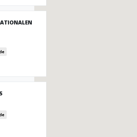
NATIONALEN
de
S
de