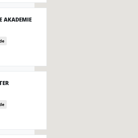
E AKADEMIE
de
TER
de