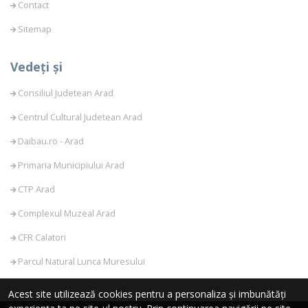
Contact
Sitemap
Vedeți și
Consiliul Judetean Arad
Centrul Cultural Judetean Arad
Daibau.ro - Arad
Primaria Municipiului Arad
CTP Arad
Complexul Muzeal Arad
CFR Calatori
Parcul Natural Lunca Muresului
Acest site utilizează cookies pentru a personaliza și imbunătăți