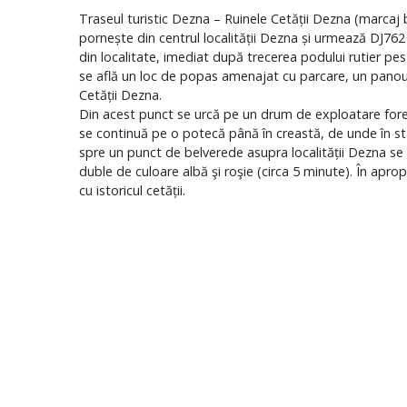
Traseul turistic Dezna – Ruinele Cetății Dezna (marcaj
pornește din centrul localității Dezna și urmează DJ76
din localitate, imediat după trecerea podului rutier p
se află un loc de popas amenajat cu parcare, un panou i
Cetății Dezna.
Din acest punct se urcă pe un drum de exploatare fores
se continuă pe o potecă până în creastă, de unde în st
spre un punct de belverede asupra localității Dezna se 
duble de culoare albă şi roşie (circa 5 minute). În apro
cu istoricul cetății.