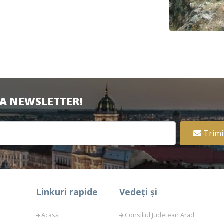
LA NEWSLETTER!
Trimi
Linkuri rapide
Vedeți și
Acasă
Consiliul Judetean Arad