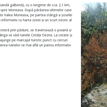
 bandă galbenă), cu o lungime de cca. 2,1 km,
2 spre Moneasa. După părăsirea ultimelor case
este Valea Moneasa, pe partea stângă a șoselei
nformativ cu harta zonei și un scurt istoric al
tieră prin pădure, se traversează o poiană și
ânga se văd ruinele Cetății Dezna. La cetate și
ajunge pe marcajul turistic punct cu cercuri
pierea ruinelor se mai află un panou informativ