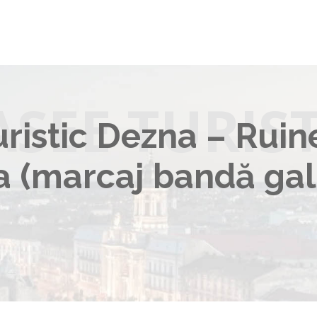
ASEE TURIST
uristic Dezna – Ruine
 (marcaj bandă ga