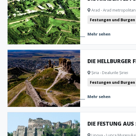
Museen und Gedenkshäuser
Monumente
Natürliche Form
Arad - Arad metropolitan
Archäologische Artefakte
Festungen und Burgen
Mehr sehen
DIE HELLBURGER 
Șiria - Dealurile Șiriei
Festungen und Burgen
Mehr sehen
DIE FESTUNG AUS
Lipova - Lunca Mureșului 