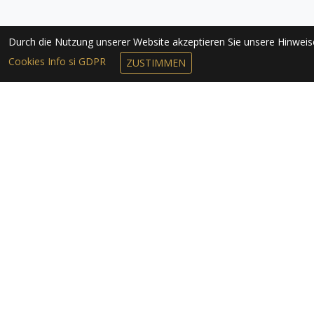
Durch die Nutzung unserer Website akzeptieren Sie unsere Hinwei
Cookies Info si GDPR
ZUSTIMMEN
NEWSLETTER 
Das Nationale Zentrum für Touris