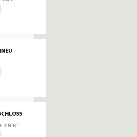
 INEU
SCHLOSS
i Inferior