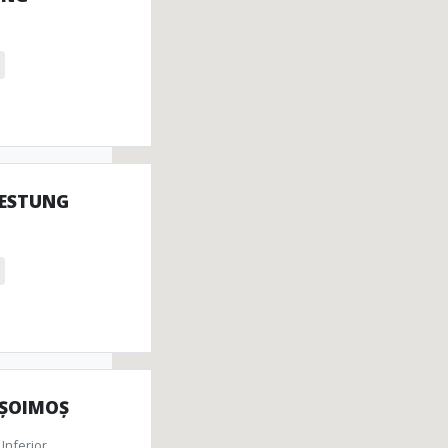
ationen
FESTUNG
 ȘOIMOȘ
Inferior