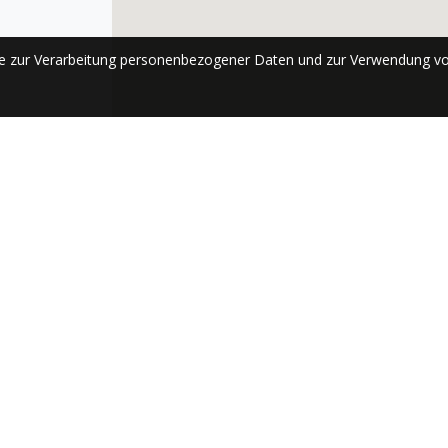
se zur Verarbeitung personenbezogener Daten und zur Verwendung vo
ABONNIEREN
Send
Schnellzugriff
Siehe auch
Startseite
Consiliul Judetean Arad
Kultur und
Centrul Cultural Judetean Arad
tische
Geschichte