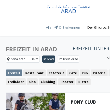
Alle
Ort erkennen
Der Ghioroc S
FREIZEIT IN ARAD
FREIZEIT-UNTE
Al
Zona Arad + 300km
In Arad
Im Kreis Arad
Freizeit
Restaurant
Cafeteria
Cafe
Pub
Pizzeria
Freibäder
Kino
Clubbing
Theater
Bistro
PONY CLUB