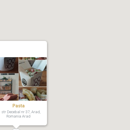
Pasta
str Decebal nr 37, Arad,
Romania Arad