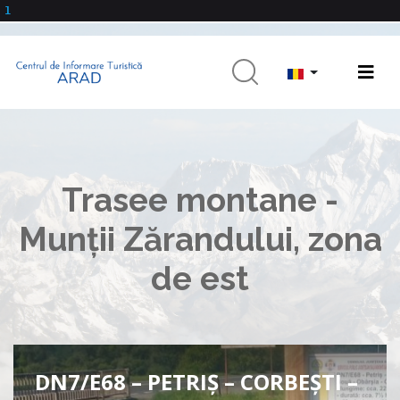
1
Trasee montane -
Munții Zărandului, zona
de est
DN7/E68 – PETRIȘ – CORBEȘTI –