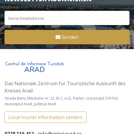
Senden
Das Nationale Zentrum für Touristische Auskunft des
Kreises Arad
Strada Banu Mărăcine nr. 22, bl.1, sc.E, Parter, cod poștal 310150,
municipiul Arad, județul Arad
Local tourist information centers
0728 116 412
⋅
info@cniptarad.ro