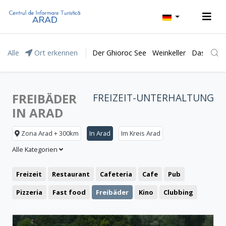
Alle
Ort erkennen
Der Ghioroc See
Weinkeller
Das Natur
FREIBÄDER
FREIZEIT-UNTERHALTUNG
IN ARAD
Zona Arad + 300km
In Arad
Im Kreis Arad
Alle Kategorien
Freizeit
Restaurant
Cafeteria
Cafe
Pub
Pizzeria
Fast food
Freibäder
Kino
Clubbing
Theater
Bistro