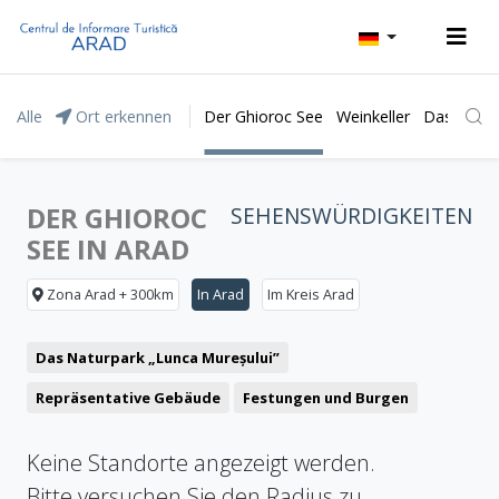
Alle
Ort erkennen
Der Ghioroc See
Weinkeller
Das Natur
DER GHIOROC
SEHENSWÜRDIGKEITEN
SEE IN ARAD
Zona Arad + 300km
In Arad
Im Kreis Arad
Das Naturpark „Lunca Mureșului”
Repräsentative Gebäude
Festungen und Burgen
Kirchen
Museen und Gedenkshäuser
Monumente
Keine Standorte angezeigt werden.
Bitte versuchen Sie den Radius zu